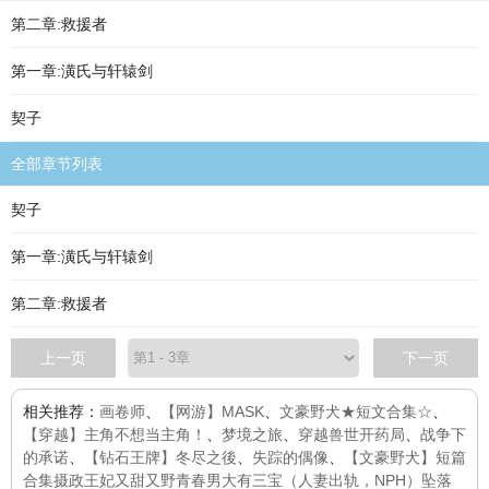
第二章:救援者
第一章:潢氏与轩辕剑
契子
全部章节列表
契子
第一章:潢氏与轩辕剑
第二章:救援者
上一页
下一页
相关推荐：
画卷师
、
【网游】MASK
、
文豪野犬★短文合集☆
、
【穿越】主角不想当主角！
、
梦境之旅
、
穿越兽世开药局
、
战争下
的承诺
、
【钻石王牌】冬尽之後
、
失踪的偶像
、
【文豪野犬】短篇
合集
摄政王妃又甜又野
青春男大有三宝（人妻出轨，NPH）
坠落