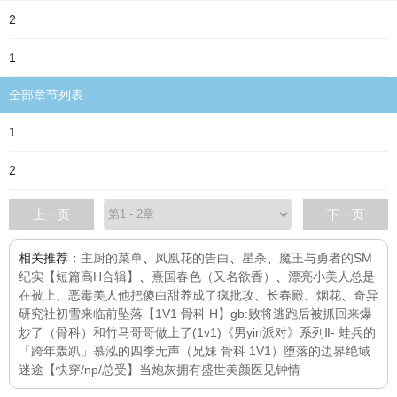
2
1
全部章节列表
1
2
上一页
下一页
相关推荐：
主厨的菜单
、
凤凰花的告白
、
星杀
、
魔王与勇者的SM
纪实【短篇高H合辑】
、
熹国春色（又名欲香）
、
漂亮小美人总是
在被上
、
恶毒美人他把傻白甜养成了疯批攻
、
长春殿
、
烟花
、
奇异
研究社
初雪来临前
坠落【1V1 骨科 H】
gb:败将
逃跑后被抓回来爆
炒了（骨科）
和竹马哥哥做上了(1v1)
《男yin派对》系列Ⅱ- 蛙兵的
「跨年轰趴」
慕泓的四季
无声（兄妹 骨科 1V1）
堕落的边界
绝域
迷途
【快穿/np/总受】当炮灰拥有盛世美颜
医见钟情