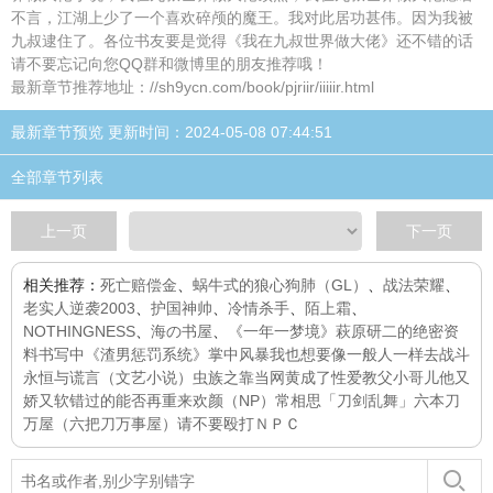
不言，江湖上少了一个喜欢碎颅的魔王。我对此居功甚伟。因为我被
九叔逮住了。各位书友要是觉得《我在九叔世界做大佬》还不错的话
请不要忘记向您QQ群和微博里的朋友推荐哦！
最新章节推荐地址：//sh9ycn.com/book/pjriir/iiiiir.html
最新章节预览 更新时间：2024-05-08 07:44:51
全部章节列表
上一页
下一页
相关推荐：
死亡赔偿金
、
蜗牛式的狼心狗肺（GL）
、
战法荣耀
、
老实人逆袭2003
、
护国神帅
、
冷情杀手
、
陌上霜
、
NOTHINGNESS
、
海の书屋
、
《一年一梦境》
萩原研二的绝密资
料书写中
《渣男惩罚系统》
掌中风暴
我也想要像一般人一样去战斗
永恒与谎言（文艺小说）
虫族之靠当网黄成了性爱教父
小哥儿他又
娇又软
错过的能否再重来
欢颜（NP）
常相思
「刀剑乱舞」六本刀
万屋（六把刀万事屋）
请不要殴打ＮＰＣ