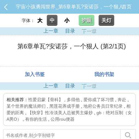
宇宙小孩勇闯世界_第6章单瓦?安诺莎，一个狠人
首页
大
中
小
护眼
关灯
字体：
上一章
目录
下一章
第6章单瓦?安诺莎，一个狠人 (第2/1页)
加入书签
我的书架
上一章
目录
下一章
相关推荐：
性爱启蒙【骨科】
,
多得他
,
爱你成了坏习惯
,
奔赴
,
某个世界的魔法师们
,
黑莲花养成手册
,
地府公务员日常纪录
,
相
爱的距离
,
【快穿】性冷淡美人总被男主爆炒
,
gb：绝对压制（女
A男O）
,
有你的生活
,
公用rou便器